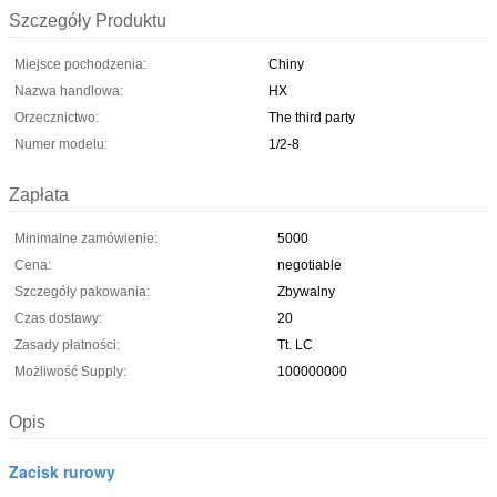
Szczegóły Produktu
Miejsce pochodzenia:
Chiny
Nazwa handlowa:
HX
Orzecznictwo:
The third party
Numer modelu:
1/2-8
Zapłata
Minimalne zamówienie:
5000
Cena:
negotiable
Szczegóły pakowania:
Zbywalny
Czas dostawy:
20
Zasady płatności:
Tt. LC
Możliwość Supply:
100000000
Opis
Zacisk rurowy