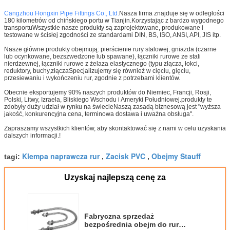
Cangzhou Hongxin Pipe Fittings Co., Ltd.
Nasza firma znajduje się w odległości
180 kilometrów od chińskiego portu w Tianjin.Korzystając z bardzo wygodnego
transportuWszystkie nasze produkty są zaprojektowane, produkowane i
testowane w ścisłej zgodności ze standardami DIN, BS, ISO, ANSI, API, JIS itp.
Nasze główne produkty obejmują: pierścienie rury stalowej, gniazda (czarne
lub ocynkowane, bezszwedzone lub spawane), łączniki rurowe ze stali
nierdzewnej, łączniki rurowe z żelaza elastycznego (typu złącza, łokci,
reduktory, buchy,złączaSpecjalizujemy się również w cięciu, gięciu,
przesiewaniu i wykończeniu rur, zgodnie z potrzebami klientów.
Obecnie eksportujemy 90% naszych produktów do Niemiec, Francji, Rosji,
Polski, Litwy, Izraela, Bliskiego Wschodu i Ameryki Południowej.produkty te
zdobyły duży udział w rynku na świecieNaszą zasadą biznesową jest "wyższa
jakość, konkurencyjna cena, terminowa dostawa i uważna obsługa".
Zapraszamy wszystkich klientów, aby skontaktować się z nami w celu uzyskania
dalszych informacji.!
Klempa naprawcza rur
Zacisk PVC
Obejmy Stauff
tagi:
,
,
Uzyskaj najlepszą cenę za
Fabryczna sprzedaż
bezpośrednia obejm do rur