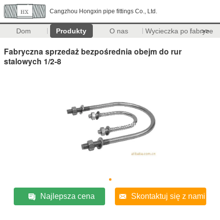
Cangzhou Hongxin pipe fittings Co., Ltd.
Dom
Produkty
O nas
Wycieczka po fabryce
>>
Fabryczna sprzedaż bezpośrednia obejm do rur
stalowych 1/2-8
Najlepsza cena
Skontaktuj się z nami