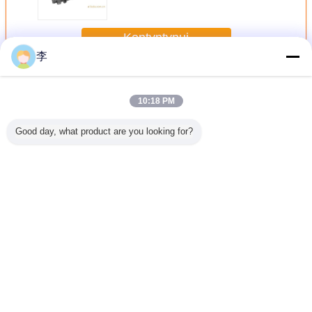
stalowych 1/2-8
Kontyntynuj
李
Zacisk rurowy
Jeszcze
10:18 PM
Good day, what product are you looking for?
do rury
1/2-8
1/2-8
Ściski
1/2-
nej 1/2-
galwanizowany
galwanizowana
rurowe,fabryka
galwani
a jakość
zacisk rurowy,
zaciska do rur U
ścisków
zaciska r
sprzedaż
rurowych,typy
bezpośrednia z
ścisków rurowych
fabryki.
Zmień język
Polish
Dom
|
O nas
|
Skontaktuj się z nami
|
Sitemap
|
Privacy Policy
Widok pulpitu