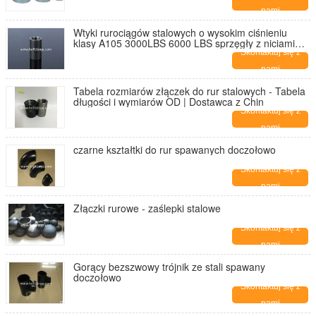
nami
Wtyki rurociągów stalowych o wysokim ciśnieniu
klasy A105 3000LBS 6000 LBS sprzęgły z niciami
NPT
Skontaktuj się z
nami
Tabela rozmiarów złączek do rur stalowych - Tabela
długości i wymiarów OD | Dostawca z Chin
Skontaktuj się z
nami
czarne kształtki do rur spawanych doczołowo
Skontaktuj się z
nami
Złączki rurowe - zaślepki stalowe
Skontaktuj się z
nami
Gorący bezszwowy trójnik ze stali spawany
doczołowo
Skontaktuj się z
nami