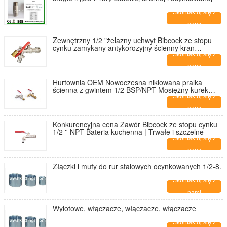
Skontaktuj się z
nami
Zewnętrzny 1/2 "żelazny uchwyt Bibcock ze stopu
cynku zamykany antykorozyjny ścienny kran
ogrodowy do pralki
Skontaktuj się z
nami
Hurtownia OEM Nowoczesna niklowana pralka
ścienna z gwintem 1/2 BSP/NPT Mosiężny kurek
Bibcock | Trwałe i szczelne
Skontaktuj się z
nami
Konkurencyjna cena Zawór Bibcock ze stopu cynku
1/2 '' NPT Bateria kuchenna | Trwałe i szczelne
Skontaktuj się z
nami
Złączki i mufy do rur stalowych ocynkowanych 1/2-8.
Skontaktuj się z
nami
Wylotowe, włączacze, włączacze, włączacze
Skontaktuj się z