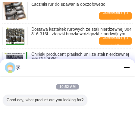
Łączniki rur do spawania doczołowego
Skontaktuj się z
nami
Dostawa kształtek rurowych ze stali nierdzewnej 304
316 316L, złączki beczkowe/złączki z podwójnym
gwintem, z gwintem NPT
Skontaktuj się z
nami
Chiński producent płaskich unii ze stali nierdzewnej
F/F DIN/BSPT
Skontaktuj się z
李
nami
1/8-6 cala 316L,304 ze stali nierdzewnej z przędzą
na obu końcach rur, brzuch butli, brzuchy rur ze stali
10:52 AM
nierdzewnej
Skontaktuj się z
nami
Good day, what product are you looking for?
Stalowa tuleja redukcyjna sześciokątna
Skontaktuj się z
nami
Zmień język