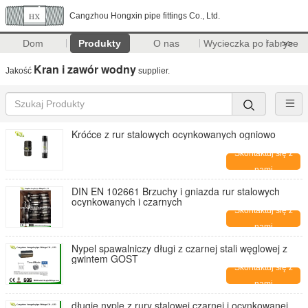
Cangzhou Hongxin pipe fittings Co., Ltd.
Dom
Produkty
O nas
Wycieczka po fabryce
>>
Kran i zawór wodny
Jakość
supplier.
Króćce z rur stalowych ocynkowanych ogniowo
Skontaktuj się z
nami
DIN EN 102661 Brzuchy i gniazda rur stalowych
ocynkowanych i czarnych
Skontaktuj się z
nami
Nypel spawalniczy długi z czarnej stali węglowej z
gwintem GOST
Skontaktuj się z
nami
długie nyple z rury stalowej czarnej i ocynkowanej