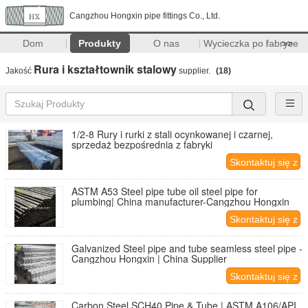
Cangzhou Hongxin pipe fittings Co., Ltd.
Dom
Produkty
O nas
Wycieczka po fabryce
>>
Rura i kształtownik stalowy
Jakość
supplier.
(18)
1/2-8 Rury i rurki z stali ocynkowanej i czarnej,
sprzedaż bezpośrednia z fabryki
Skontaktuj się z
nami
ASTM A53 Steel pipe tube oil steel pipe for
plumbing| China manufacturer-Cangzhou Hongxin
Skontaktuj się z
nami
Galvanized Steel pipe and tube seamless steel pipe -
Cangzhou Hongxin | China Supplier
Skontaktuj się z
nami
Carbon Steel SCH40 Pipe & Tube | ASTM A106/API