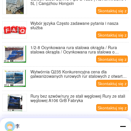
5L | Cangzhou Hongxin
Skontaktuj się z
nami
Wybór języka Często zadawane pytania i nasza
służba
Skontaktuj się z
nami
1/2-8 Ocynkowana rura stalowa okrągła / Rura
stalowa okrągła / Ocynkowana rura stalowa o
przekroju zamkniętym w HeBeing Hongxin
Skontaktuj się z
nami
Wytwórnia Q235 Konkurencyjna cena dla
galwanizowanych rurowych rur stalowych z otwartą
sekcją
Skontaktuj się z
nami
Rury bez szwów/rury ze stali węglowej Rury ze stali
węglowej A106 GrB Fabryka
Skontaktuj się z
nami
304 201 202 304 304L 321 316 316L 2205 ERW
spawane rury ze stali nierdzewnej,profil ze stali
李
nierdzewnej