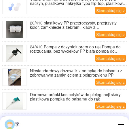
naczyń, plastikowa nakrętka typu flip-top, plastikowa
nakrętka śrubowa
Skontaktuj się z
nami
20/410 plastikowy PP przezroczysty, przejrzysty
kolor, zamknięcie z żebrami, klapy z
przedramieniem, pokrywy, klapy śrubkowe dla
Skontaktuj się z
butelek z dezynfektorem
nami
24/410 Pompa z dezynfektorem do rąk Pompa do
rozrzucania, bez wycieków PP biała pompa do
balsamów z zaciskiem
Skontaktuj się z
nami
Niestandardowy dozownik z pompką do balsamu z
żebrowanym zamknięciem z polipropylenu PP
Skontaktuj się z
nami
Darmowe próbki kosmetyków do pielęgnacji skóry,
plastikowa pompka do balsamu do rąk
Skontaktuj się z
nami
28 410 kolorowy rozpylacz do kremu
李