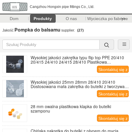
Cangzhou Hongxin pipe fittings Co., Ltd.
Dom
Produkty
O nas
Wycieczka po fabryce
>>
Pompka do balsamu
Jakość
supplier.
(27)
Wysokiej jakości zakrętka typu flip top PPE 20/410
20/415 24/410 24/415 28/410 Plastikowa
przezroczysta zakrętka typu flip top Przezroczysta
Skontaktuj się z
butelka PET
nami
Wysokiej jakości 25mm 28mm 28/410 20/410
Dostosowana mała zakrętka do butelki z tworzywa
sztucznego, zakrętka typu flip top
Skontaktuj się z
nami
28 mm owalna plastikowa klapka do butelki
szamponu
Skontaktuj się z
nami
Chińska nakrętka do butelki z płynem do mycia