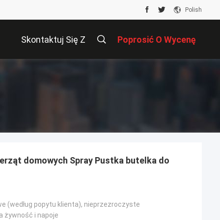
Polish
Skontaktuj Się Z
Poprosić O Wycenę
Nami
wierząt domowych Spray Pustka butelka do
we (według popytu klienta), nieprzezroczyste
 żywność i napoje