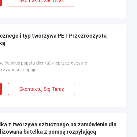
Skontaktuj Się Teraz
ucznego i typ tworzywa PET Przezroczysta
ką
we (według popytu klienta), nieprzezroczyste
 żywność i napoje
Skontaktuj Się Teraz
elka z tworzywa sztucznego na zamówienie dla
lizowana butelka z pompą rozpylającą