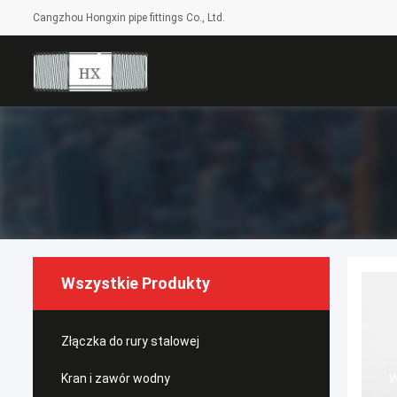
Cangzhou Hongxin pipe fittings Co., Ltd.
Wszystkie Produkty
Złączka do rury stalowej
Kran i zawór wodny