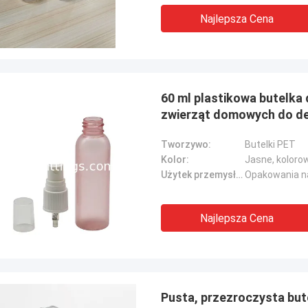
Najlepsza Cena
60 ml plastikowa butelka
zwierząt domowych do de
Tworzywo:
Butelki PET
Kolor:
Jasne, koloro
Użytek przemysłowy::
Opakowania na
Najlepsza Cena
Pusta, przezroczysta but