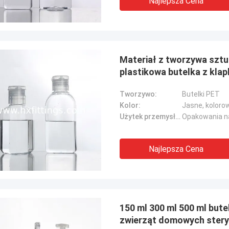
Najlepsza Cena
Materiał z tworzywa szt
plastikowa butelka z klap
Tworzywo:
Butelki PET
Kolor:
Jasne, koloro
Użytek przemysłowy::
Opakowania na
Najlepsza Cena
150 ml 300 ml 500 ml but
zwierząt domowych stery