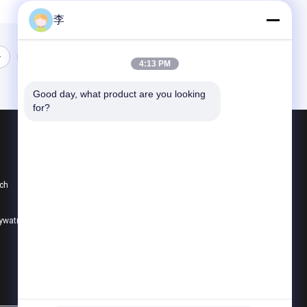
李
4:13 PM
Good day, what product are you looking 
for?
Produkty
Złączka do rury stalowej
ch
Kran i zawór wodny
gniazdo rury stalowej
rywatności
Wszystkie kategorie