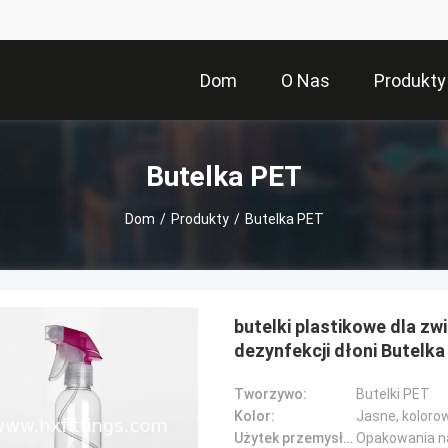
Dom
O Nas
Produkty
Butelka PET
Dom
/
Produkty
/
Butelka PET
butelki plastikowe dla z
dezynfekcji dłoni Butelka
Tworzywo:
Butelki PET
Kolor:
Jasne, koloro
Użytek przemysłowy::
Opakowania na