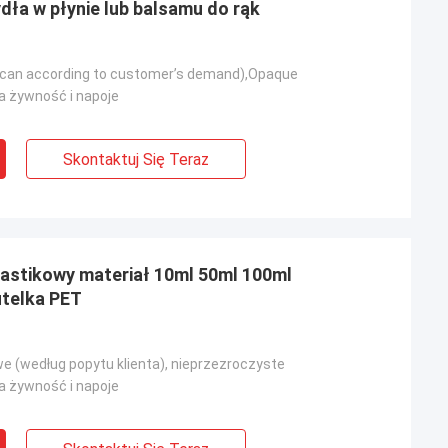
ła w płynie lub balsamu do rąk
 (can according to customer’s demand),Opaque
 żywność i napoje
Skontaktuj Się Teraz
plastikowy materiał 10ml 50ml 100ml
utelka PET
we (według popytu klienta), nieprzezroczyste
 żywność i napoje