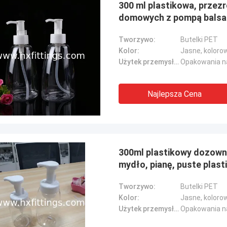
300 ml plastikowa, przez
domowych z pompą bals
Tworzywo:
Butelki PET
Kolor:
Jasne, koloro
Użytek przemysłowy::
Opakowania na
Najlepsza Cena
300ml plastikowy dozownik
mydło, pianę, puste plast
Tworzywo:
Butelki PET
Kolor:
Jasne, koloro
Użytek przemysłowy::
Opakowania na