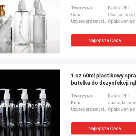
Tworzywo:
Butelki PET
Color:
Clear,colored
Użytek przemysłowy::
Opakowania na
Najlepsza Cena
1 oz 60ml plastikowy spra
butelka do dezynfekcji rą
Tworzywo:
Butelki PET
Kolor:
Jasne, koloro
Użytek przemysłowy::
Opakowania na
Najlepsza Cena