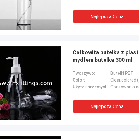
Najlepsza Cena
Całkowita butelka z plas
mydłem butelka 300 ml
Tworzywo:
Butelki PET
Color:
Clear,colored
Użytek przemysłowy::
Opakowania na
Najlepsza Cena