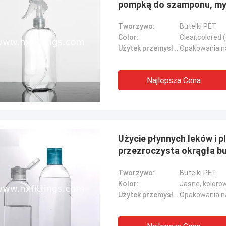
pompką do szamponu, myd
Tworzywo:
Butelki PET
Color:
Clear,colored
Użytek przemysłowy::
Opakowania na
Najlepsza Cena
Użycie płynnych leków i 
przezroczysta okrągła b
Tworzywo:
Butelki PET
Kolor:
Jasne, koloro
Użytek przemysłowy::
Opakowania na