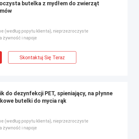
roczysta butelka z mydłem do zwierząt
amów
we (według popytu klienta), nieprzezroczyste
 żywność i napoje
Skontaktuj Się Teraz
 do dezynfekcji PET, spieniający, na płynne
ikowe butelki do mycia rąk
we (według popytu klienta), nieprzezroczyste
 żywność i napoje