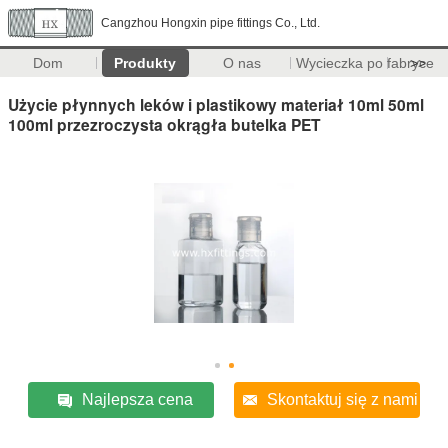
Cangzhou Hongxin pipe fittings Co., Ltd.
Dom
Produkty
O nas
Wycieczka po fabryce
>>
Użycie płynnych leków i plastikowy materiał 10ml 50ml
100ml przezroczysta okrągła butelka PET
Najlepsza cena
Skontaktuj się z nami