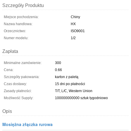
Szczegóły Produktu
Miejsce pochodzenia:
Chiny
Nazwa handlowa:
HX
Orzecznictwo:
ISO9001
Numer modelu:
1/2
Zapłata
Minimalne zamówienie:
300
Cena:
0.66
Szczegóły pakowania:
karton z paletą
Czas dostawy:
15 dni po płatności
Zasady płatności:
T/T, L/C, Western Union
Możliwość Supply:
100000000000 sztuk tygodniowo
Opis
Mosiężna złączka rurowa