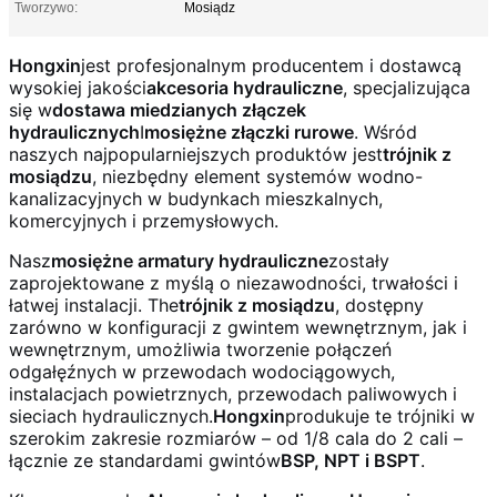
Tworzywo:
Mosiądz
Hongxin
jest profesjonalnym producentem i dostawcą
wysokiej jakości
akcesoria hydrauliczne
, specjalizująca
się w
dostawa miedzianych złączek
hydraulicznych
I
mosiężne złączki rurowe
. Wśród
naszych najpopularniejszych produktów jest
trójnik z
mosiądzu
, niezbędny element systemów wodno-
kanalizacyjnych w budynkach mieszkalnych,
komercyjnych i przemysłowych.
Nasz
mosiężne armatury hydrauliczne
zostały
zaprojektowane z myślą o niezawodności, trwałości i
łatwej instalacji. The
trójnik z mosiądzu
, dostępny
zarówno w konfiguracji z gwintem wewnętrznym, jak i
wewnętrznym, umożliwia tworzenie połączeń
odgałęźnych w przewodach wodociągowych,
instalacjach powietrznych, przewodach paliwowych i
sieciach hydraulicznych.
Hongxin
produkuje te trójniki w
szerokim zakresie rozmiarów – od 1/8 cala do 2 cali –
łącznie ze standardami gwintów
BSP, NPT i BSPT
.