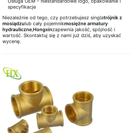
Usługa OEM – niestandardowe logo, opakowanie i
specyfikacje
Niezależnie od tego, czy potrzebujesz singla
trójnik z
mosiądzu
lub cały pojemnik
mosiężne armatury
hydrauliczne
,
Hongxin
zapewnia jakość, spójność i
wartość. Skontaktuj się z nami już dziś, aby uzyskać
wycenę.