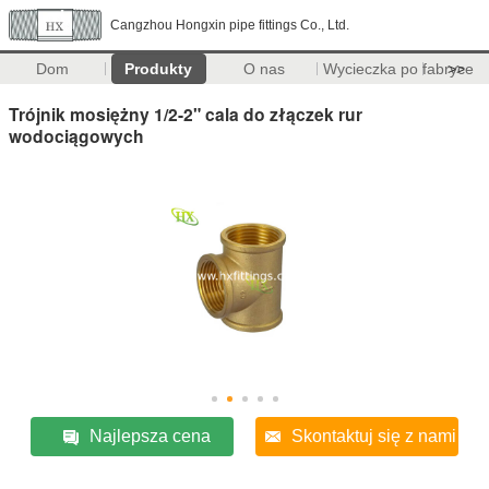
Cangzhou Hongxin pipe fittings Co., Ltd.
Dom
Produkty
O nas
Wycieczka po fabryce
>>
Trójnik mosiężny 1/2-2" cala do złączek rur
wodociągowych
Najlepsza cena
Skontaktuj się z nami