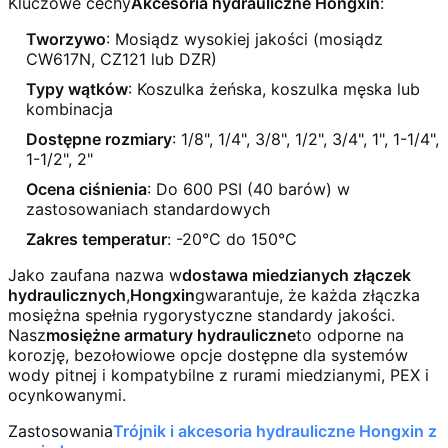
Kluczowe cechy
Akcesoria hydrauliczne Hongxin
:
Tworzywo
: Mosiądz wysokiej jakości (mosiądz
CW617N, CZ121 lub DZR)
Typy wątków
: Koszulka żeńska, koszulka męska lub
kombinacja
Dostępne rozmiary
: 1/8", 1/4", 3/8", 1/2", 3/4", 1", 1-1/4",
1-1/2", 2"
Ocena ciśnienia
: Do 600 PSI (40 barów) w
zastosowaniach standardowych
Zakres temperatur
: -20°C do 150°C
Jako zaufana nazwa w
dostawa miedzianych złączek
hydraulicznych
,
Hongxin
gwarantuje, że każda złączka
mosiężna spełnia rygorystyczne standardy jakości.
Nasz
mosiężne armatury hydrauliczne
to odporne na
korozję, bezołowiowe opcje dostępne dla systemów
wody pitnej i kompatybilne z rurami miedzianymi, PEX i
ocynkowanymi.
Zastosowania
Trójnik i akcesoria hydrauliczne Hongxin z