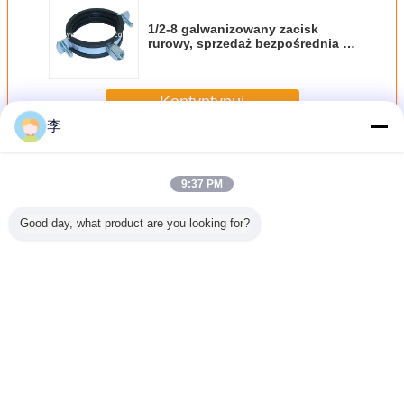
1/2-8 galwanizowany zacisk
rurowy, sprzedaż bezpośrednia z
fabryki.
Kontyntynuj
李
Zacisk rurowy
Jeszcze
9:37 PM
Good day, what product are you looking for?
do rury
1/2-8
1/2-8
Ściski
1/2-
nej 1/2-
galwanizowany
galwanizowana
rurowe,fabryka
galwani
a jakość
zacisk rurowy,
zaciska do rur U
ścisków
zaciska r
sprzedaż
rurowych,typy
bezpośrednia z
ścisków rurowych
fabryki.
Zmień język
Polish