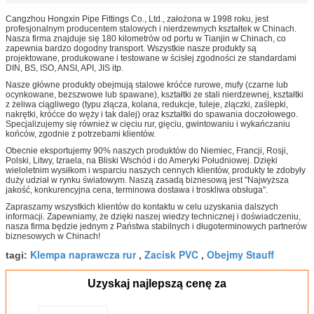
Cangzhou Hongxin Pipe Fittings Co., Ltd., założona w 1998 roku, jest
profesjonalnym producentem stalowych i nierdzewnych kształtek w Chinach.
Nasza firma znajduje się 180 kilometrów od portu w Tianjin w Chinach, co
zapewnia bardzo dogodny transport. Wszystkie nasze produkty są
projektowane, produkowane i testowane w ścisłej zgodności ze standardami
DIN, BS, ISO, ANSI, API, JIS itp.
Nasze główne produkty obejmują stalowe króćce rurowe, mufy (czarne lub
ocynkowane, bezszwowe lub spawane), kształtki ze stali nierdzewnej, kształtki
z żeliwa ciągliwego (typu złącza, kolana, redukcje, tuleje, złączki, zaślepki,
nakrętki, króćce do węży i tak dalej) oraz kształtki do spawania doczołowego.
Specjalizujemy się również w cięciu rur, gięciu, gwintowaniu i wykańczaniu
końców, zgodnie z potrzebami klientów.
Obecnie eksportujemy 90% naszych produktów do Niemiec, Francji, Rosji,
Polski, Litwy, Izraela, na Bliski Wschód i do Ameryki Południowej. Dzięki
wieloletnim wysiłkom i wsparciu naszych cennych klientów, produkty te zdobyły
duży udział w rynku światowym. Naszą zasadą biznesową jest "Najwyższa
jakość, konkurencyjna cena, terminowa dostawa i troskliwa obsługa".
Zapraszamy wszystkich klientów do kontaktu w celu uzyskania dalszych
informacji. Zapewniamy, że dzięki naszej wiedzy technicznej i doświadczeniu,
nasza firma będzie jednym z Państwa stabilnych i długoterminowych partnerów
biznesowych w Chinach!
Klempa naprawcza rur
Zacisk PVC
Obejmy Stauff
tagi:
,
,
Uzyskaj najlepszą cenę za