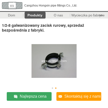
Cangzhou Hongxin pipe fittings Co., Ltd.
Dom
Produkty
O nas
Wycieczka po fabryce
>>
1/2-8 galwanizowany zacisk rurowy, sprzedaż
bezpośrednia z fabryki.
Najlepsza cena
Skontaktuj się z nami