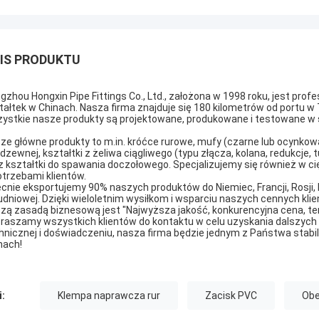
IS PRODUKTU
gzhou Hongxin Pipe Fittings Co., Ltd., założona w 1998 roku, jest pr
tałtek w Chinach. Nasza firma znajduje się 180 kilometrów od portu w
ystkie nasze produkty są projektowane, produkowane i testowane w ści
ze główne produkty to m.in. króćce rurowe, mufy (czarne lub ocynkow
rdzewnej, kształtki z żeliwa ciągliwego (typu złącza, kolana, redukcje, tu
z kształtki do spawania doczołowego. Specjalizujemy się również w cię
otrzebami klientów.
cnie eksportujemy 90% naszych produktów do Niemiec, Francji, Rosji, Pol
udniowej. Dzięki wieloletnim wysiłkom i wsparciu naszych cennych kli
zą zasadą biznesową jest "Najwyższa jakość, konkurencyjna cena, te
raszamy wszystkich klientów do kontaktu w celu uzyskania dalszych i
hnicznej i doświadczeniu, nasza firma będzie jednym z Państwa stab
nach!
i:
Klempa naprawcza rur
Zacisk PVC
Obe