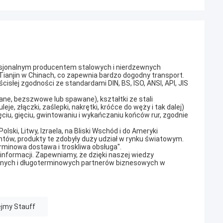
ofesjonalnym producentem stalowych i nierdzewnych
 Tianjin w Chinach, co zapewnia bardzo dogodny transport.
słej zgodności ze standardami DIN, BS, ISO, ANSI, API, JIS
ane, bezszwowe lub spawane), kształtki ze stali
leje, złączki, zaślepki, nakrętki, króćce do węży i tak dalej)
ciu, gięciu, gwintowaniu i wykańczaniu końców rur, zgodnie
ski, Litwy, Izraela, na Bliski Wschód i do Ameryki
entów, produkty te zdobyły duży udział w rynku światowym.
rminowa dostawa i troskliwa obsługa".
nformacji. Zapewniamy, że dzięki naszej wiedzy
ilnych i długoterminowych partnerów biznesowych w
jmy Stauff