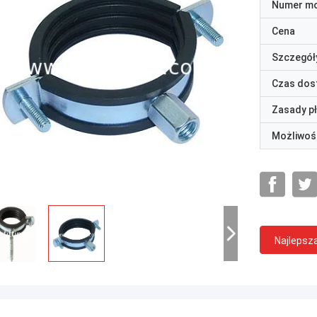
Numer m
Cena
Szczegół
Czas dos
Zasady p
Możliwoś
Najlepsz