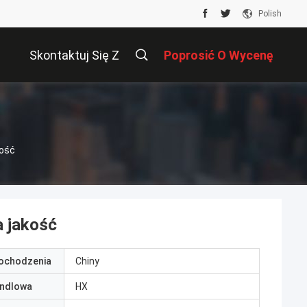
Polish
Skontaktuj Się Z
Poprosić O Wycenę
Nami
kość
a jakość
pochodzenia
Chiny
ndlowa
HX