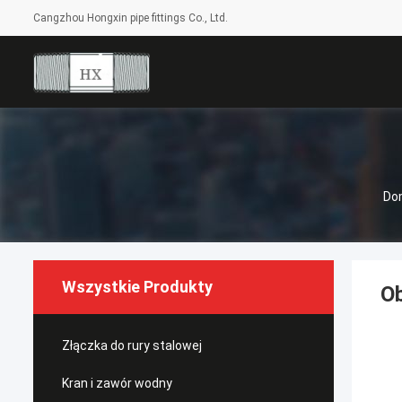
Cangzhou Hongxin pipe fittings Co., Ltd.
Do
Wszystkie Produkty
Ob
Złączka do rury stalowej
Kran i zawór wodny