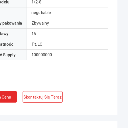
odelu
1/2-8
negotiable
y pakowania
Zbywalny
tawy
15
łatności
Tt. LC
ć Supply
100000000
a Cena
Skontaktuj Się Teraz