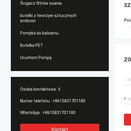
Ścigacz filtrów ssania
SZ
butelki z tworzyw sztucznych
Pod
embrion
Pompka do balsamu
Butelka PET
Uruchom Pompę
ZO
Osoba kontaktowa :
li
Numer telefonu :
+8615831701180
WhatsApp :
+8615831701180
Kontakt