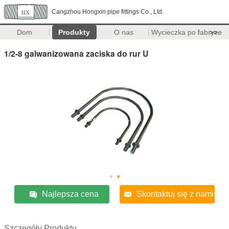
Cangzhou Hongxin pipe fittings Co., Ltd.
Dom
Produkty
O nas
Wycieczka po fabryce
>>
1/2-8 galwanizowana zaciska do rur U
Najlepsza cena
Skontaktuj się z nami
Szczegóły Produktu