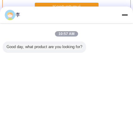
Kontyntynuj
李
Zacisk rurowy
Jeszcze
10:57 AM
Good day, what product are you looking for?
do rury
1/2-8
1/2-8
Ściski
1/2-
nej 1/2-
galwanizowany
galwanizowana
rurowe,fabryka
galwani
a jakość
zacisk rurowy,
zaciska do rur U
ścisków
zaciska r
sprzedaż
rurowych,typy
bezpośrednia z
ścisków rurowych
fabryki.
Zmień język
Polish
Dom
|
O nas
|
Skontaktuj się z nami
|
Sitemap
|
Privacy Policy
Widok pulpitu
Copyright © 2016 - 2026 Cangzhou Hongxin pipe fittings Co., Ltd..