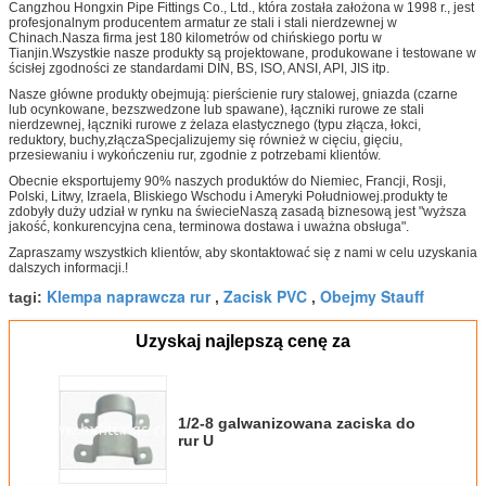
Cangzhou Hongxin Pipe Fittings Co., Ltd., która została założona w 1998 r., jest
profesjonalnym producentem armatur ze stali i stali nierdzewnej w
Chinach.Nasza firma jest 180 kilometrów od chińskiego portu w
Tianjin.Wszystkie nasze produkty są projektowane, produkowane i testowane w
ścisłej zgodności ze standardami DIN, BS, ISO, ANSI, API, JIS itp.
Nasze główne produkty obejmują: pierścienie rury stalowej, gniazda (czarne
lub ocynkowane, bezszwedzone lub spawane), łączniki rurowe ze stali
nierdzewnej, łączniki rurowe z żelaza elastycznego (typu złącza, łokci,
reduktory, buchy,złączaSpecjalizujemy się również w cięciu, gięciu,
przesiewaniu i wykończeniu rur, zgodnie z potrzebami klientów.
Obecnie eksportujemy 90% naszych produktów do Niemiec, Francji, Rosji,
Polski, Litwy, Izraela, Bliskiego Wschodu i Ameryki Południowej.produkty te
zdobyły duży udział w rynku na świecieNaszą zasadą biznesową jest "wyższa
jakość, konkurencyjna cena, terminowa dostawa i uważna obsługa".
Zapraszamy wszystkich klientów, aby skontaktować się z nami w celu uzyskania
dalszych informacji.!
Klempa naprawcza rur
Zacisk PVC
Obejmy Stauff
tagi:
,
,
Uzyskaj najlepszą cenę za
1/2-8 galwanizowana zaciska do
rur U