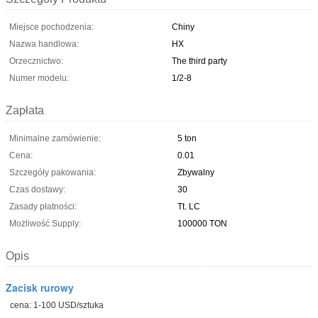
Miejsce pochodzenia:
Chiny
Nazwa handlowa:
HX
Orzecznictwo:
The third party
Numer modelu:
1/2-8
Zapłata
Minimalne zamówienie:
5 ton
Cena:
0.01
Szczegóły pakowania:
Zbywalny
Czas dostawy:
30
Zasady płatności:
Tt. LC
Możliwość Supply:
100000 TON
Opis
Zacisk rurowy
cena: 1-100 USD/sztuka