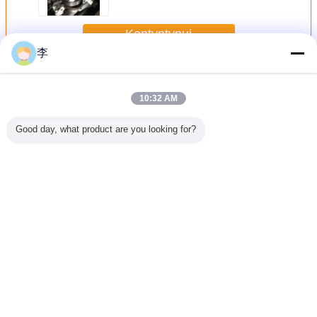
Kontyntynuj
李
Zacisk rurowy
Jeszcze
10:32 AM
Good day, what product are you looking for?
do rury
1/2-8
1/2-8
Ściski
1/2-
nej 1/2-
galwanizowany
galwanizowana
rurowe,fabryka
galwani
a jakość
zacisk rurowy,
zaciska do rur U
ścisków
zaciska r
sprzedaż
rurowych,typy
bezpośrednia z
ścisków rurowych
fabryki.
Zmień język
Polish
Dom
|
O nas
|
Skontaktuj się z nami
|
Sitemap
|
Privacy Policy
Widok pulpitu