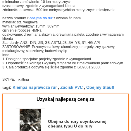
minimalne zamówienie: 10 ton metrycznych
czas dostawy: zgodnie z wymaganiami klienta
zdolność dostawcza: 500 ton metrycznych/ton metrycznych miesięcznie
nazwa produktu:
obejma do rur
z dwoma śrubami
materiał: stal węglowa
wymiar wewnętrzny: 15mm~309mm
ciśnienie robocze: 4MPa
opakowanie: drewniana skrzynia, drewniana paleta, zgodnie z wymaganiami
klienta
Standardy: ANSI, DIN, JIS, GB, ASTM, JB, SH, YB, SY, HG, API
ZASTOSOWANIE: Przemysł naftowy, chemiczny, energetyczny, gazowy,
metalurgiczny, stoczniowy, budowlany itp.
inne
1. Dostępne specjalne projekty zgodnie z wymaganiami
2. Odporność na korozję i wysoką temperaturę z malowaniem podkładowym.
3. Cała produkcja odbywa się ściśle zgodnie z ISO9001:2000.
SKYPE: hxfitting
Klempa naprawcza rur
Zacisk PVC
Obejmy Stauff
tagi:
,
,
Uzyskaj najlepszą cenę za
Obejma do rury ocynkowanej,
obejma typu U do rury