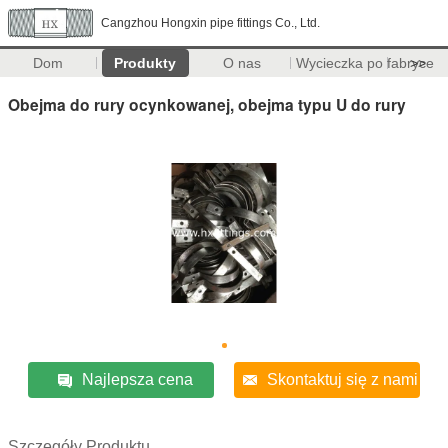
Cangzhou Hongxin pipe fittings Co., Ltd.
Dom
Produkty
O nas
Wycieczka po fabryce
>>
Obejma do rury ocynkowanej, obejma typu U do rury
Najlepsza cena
Skontaktuj się z nami
Szczegóły Produktu