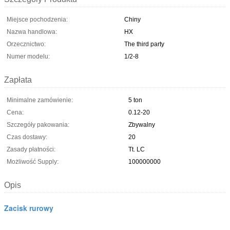
Miejsce pochodzenia:
Chiny
Nazwa handlowa:
HX
Orzecznictwo:
The third party
Numer modelu:
1/2-8
Zapłata
Minimalne zamówienie:
5 ton
Cena:
0.12-20
Szczegóły pakowania:
Zbywalny
Czas dostawy:
20
Zasady płatności:
Tt. LC
Możliwość Supply:
100000000
Opis
Zacisk rurowy