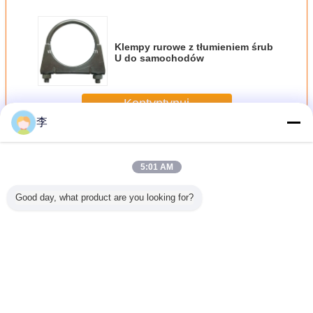
Klempy rurowe z tłumieniem śrub
U do samochodów
Kontyntynuj
李
Zacisk rurowy
Jeszcze
5:01 AM
Good day, what product are you looking for?
do rury
1/2-8
1/2-8
Ściski
1/2-
nej 1/2-
galwanizowany
galwanizowana
rurowe,fabryka
galwani
a jakość
zacisk rurowy,
zaciska do rur U
ścisków
zaciska r
sprzedaż
rurowych,typy
bezpośrednia z
ścisków rurowych
fabryki.
Zmień język
Polish