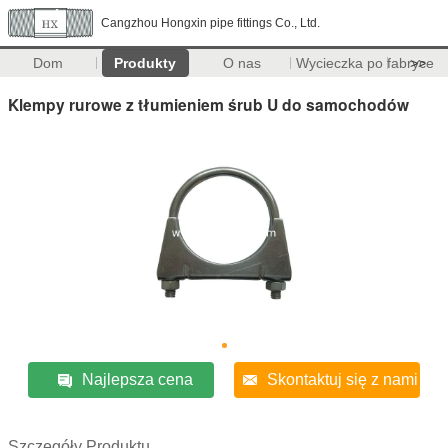
Cangzhou Hongxin pipe fittings Co., Ltd.
Dom
Produkty
O nas
Wycieczka po fabryce
>>
Klempy rurowe z tłumieniem śrub U do samochodów
Najlepsza cena
Skontaktuj się z nami
Szczegóły Produktu