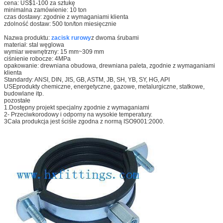
cena: US$1-100 za sztukę
minimalna zamówienie: 10 ton
czas dostawy: zgodnie z wymaganiami klienta
zdolność dostaw: 500 ton/ton miesięcznie
Nazwa produktu:
zacisk rurowy
z dwoma śrubami
materiał: stal węglowa
wymiar wewnętrzny: 15 mm~309 mm
ciśnienie robocze: 4MPa
opakowanie: drewniana obudowa, drewniana paleta, zgodnie z wymaganiami
klienta
Standardy: ANSI, DIN, JIS, GB, ASTM, JB, SH, YB, SY, HG, API
USEprodukty chemiczne, energetyczne, gazowe, metalurgiczne, statkowe,
budowlane itp.
pozostałe
1.Dostępny projekt specjalny zgodnie z wymaganiami
2- Przeciwkorodowy i odporny na wysokie temperatury.
3Cała produkcja jest ściśle zgodna z normą ISO9001:2000.