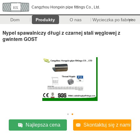
Cangzhou Hongxin pipe fittings Co., Ltd.
Dom
Produkty
O nas
Wycieczka po fabryce
>>
Nypel spawalniczy długi z czarnej stali węglowej z
gwintem GOST
Najlepsza cena
Skontaktuj się z nami