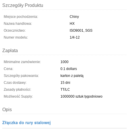
Szczegóły Produktu
Miejsce pochodzenia:
Chiny
Nazwa handlowa:
HX
Orzecznictwo:
ISO9001, SGS
Numer modelu:
1/4-12
Zapłata
Minimalne zamówienie:
1000
Cena:
0.1 dollars
Szczegóły pakowania:
karton z paletą
Czas dostawy:
15 dni
Zasady płatności:
TT/LC
Możliwość Supply:
1000000 sztuk tygodniowo
Opis
Złączka do rury stalowej