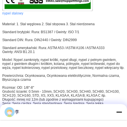
nypel stalowy
Materiał: 1. Stal węglowa 2. Stal stopowa 3. Stal nierdzewna
Standard brytyjski: Rura: BS1387 / Gwinty: ISO 7/1
Standard DIN: Rura: DIN2440 / Gwinty: DIN2999
Standard amerykański: Rura: ASTM A53 / ASTM A106 / ASTM A333
Gwinty: ANSI B1.20.1
Model: Nypel zamknięty, nypel krótki, nypel długi, nypel z pełnym gwintem,
nypel z gwintem długim i krótkim, kolana, półnyple, nypel królewski, nypel do
węża, nypel kołnierzowy, nypel przelotowy, nypel beczkowy, nypel wkręcany itp.
Powierzchnia: Ocynkowana, Ocynkowana elektrolitycznie, Normalna czarna,
Błyszcząca czarna
Rozmiar: OD: 1/8"-8"
Grubość ścianki: 0.5mm - 10mm, SCH20, SCH30, SCH40, SCH80, SCH100,
SCH120, SCH160, STD, XS, XXS, KLASA A, KLASA B, KLASA C itp.
Długość: mniej niż 12m (lub zgodnie z wymaganiami kupującego)
Seria: Seria ciężka, Seria standardowa, Seria średnia, Seria lekka
Certyfikat: ISO9001:2000, BV, SGS
李
KONTAKT: LILY
SKYPE: hxfitting
strona internetowa:
www.hxpipefittings.com