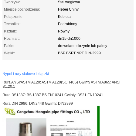
Tworzywo:
Stal węglowa
Miejsce pochodzenia:
Hebei Chiny
Połączenie::
Kobieta
Technika::
Podrobiony
Kształt::
Równy
Rozmiar::
dn15-dn1000
Pakiet::
drewniane skrzynie lub palety
Wątki::
BSP BSPT NPT DIN-2999
Nypel i rury stalowe i złączki
Rura ANSI/ASTM A120: ASTM A120(SCH40S) Gwinty ASTM A865: ANSI
B1.20.1
Rura BS1387: BS 1387 BS EN10241 Gwinty: BS21 EN10241
Rura DIN 2986: DIN2448 Gwinty: DIN2999