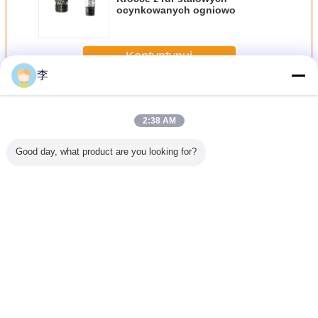
ocynkowanych ogniowo
Kontyntynuj
李
Złączka do rury stalowej
Jeszcze
2:38 AM
Good day, what product are you looking for?
 z rur
DIN EN 102661
Nypel
długie nyple z rury
Węglowa
owych
Brzuchy i gniazda
spawalniczy długi
stalowej czarnej i
hydraul
wanych
rur stalowych
z czarnej stali
ocynkowanej
długie su
iowo
ocynkowanych i
węglowej z
NPT mę
czarnych
gwintem GOST
przędze s
zgalwani
Zmień język
Polish
Dom
|
O nas
|
Skontaktuj się z nami
|
Sitemap
|
Privacy Policy