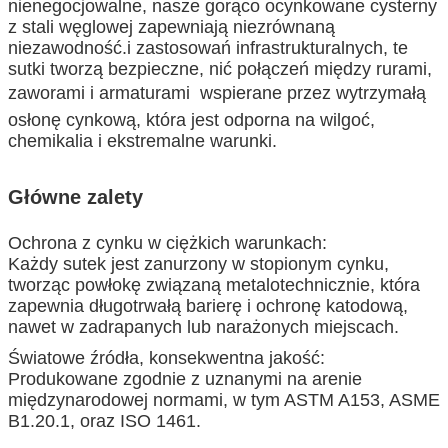
nienegocjowalne, nasze gorąco ocynkowane cysterny
z stali węglowej zapewniają niezrównaną
niezawodność.i zastosowań infrastrukturalnych, te
sutki tworzą bezpieczne, nić połączeń między rurami,
zaworami i armaturami  wspierane przez wytrzymałą
osłonę cynkową, która jest odporna na wilgoć,
chemikalia i ekstremalne warunki.
Główne zalety
Ochrona z cynku w ciężkich warunkach:
Każdy sutek jest zanurzony w stopionym cynku,
tworząc powłokę związaną metalotechnicznie, która
zapewnia długotrwałą barierę i ochronę katodową,
nawet w zadrapanych lub narażonych miejscach.
Światowe źródła, konsekwentna jakość:
Produkowane zgodnie z uznanymi na arenie
międzynarodowej normami, w tym ASTM A153, ASME
B1.20.1, oraz ISO 1461.