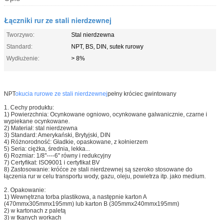
Łączniki rur ze stali nierdzewnej
Tworzywo:
Stal nierdzewna
Standard:
NPT, BS, DIN, sutek rurowy
Wydłużenie:
> 8%
NPT
okucia rurowe ze stali nierdzewnej
pełny króciec gwintowany
1. Cechy produktu:
1) Powierzchnia: Ocynkowane ogniowo, ocynkowane galwanicznie, czarne i
wypiekane ocynkowane.
2) Materiał: stal nierdzewna
3) Standard: Amerykański, Brytyjski, DIN
4) Różnorodność: Gładkie, opaskowane, z kołnierzem
5) Seria: ciężka, średnia, lekka...
6) Rozmiar: 1/8''----6'' równy i redukcyjny
7) Certyfikat: ISO9001 i certyfikat BV
8) Zastosowanie: króćce ze stali nierdzewnej są szeroko stosowane do
łączenia rur w celu transportu wody, gazu, oleju, powietrza itp. jako medium.
2. Opakowanie:
1) Wewnętrzna torba plastikowa, a następnie karton A
(470mmx305mmx195mm) lub karton B (305mmx240mmx195mm)
2) w kartonach z paletą
3) w tkanych workach