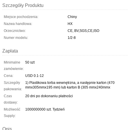
Szczegóły Produktu
Miejsce pochodzenia:
Chiny
Nazwa handlowa:
HX
Orzecznictwo:
CE, BV,SGS,CE,ISO
Numer modelu:
1/2-8
Zapłata
Minimalne
50 szt
zamówienie:
Cena:
USD 0.1-12
Szczegóły
1) Plastikowa torba wewnętrzna, a następnie karton (470
mmx305mmx195 mm) lub karton B (305 mmx240mmx
pakowania:
Czas
20 dni po dokonaniu płatności
dostawy:
Możliwość
1000000000 szt. Tydzień
Supply:
Opis