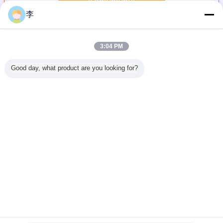
Kontyntynuj
李
Łączniki rur ze stali nierdzewnej
Jeszcze
3:04 PM
Good day, what product are you looking for?
y rurowe
Połączenie
1/4-4Płyty z
2 Nypel
Wyroby z
tali
gwintowane
nićami ze stali
sześciokątny 3/8
nierdzew
zewnej
żeńskie 1/2” BSPT
nierdzewnej z
Męski x 3/8 Męski
Hex Ni
żczyzna
ze stali
nićmi biegnącymi
304 Stal
 BSPP
nierdzewnej 304,
z nićmi NPT/BSP
nierdzewna
 Związek
odlewane, do rur,
gwintowana
Zmień język
l 304
klasa 150
Złączka rurowa
NPT
Polish
Dom
|
O nas
|
Skontaktuj się z nami
|
Sitemap
|
Privacy Policy
Widok pulpitu
Copyright © 2016 - 2026 Cangzhou Hongxin pipe fittings Co., Ltd..
All rights reserved.