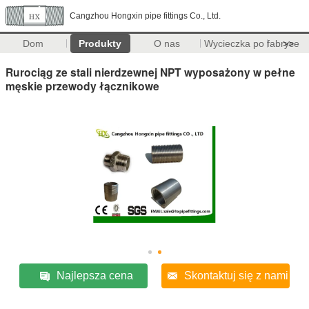
Cangzhou Hongxin pipe fittings Co., Ltd.
Dom
Produkty
O nas
Wycieczka po fabryce
>>
Rurociąg ze stali nierdzewnej NPT wyposażony w pełne
męskie przewody łącznikowe
Najlepsza cena
Skontaktuj się z nami