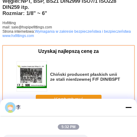
Węgiel:NPT, BSP, BS21 DIN2999 ISO7/1 ISO228
DIN259 itp.
Rozmiar: 1/8" ~ 6"
Hxfitting
mail: sale@hxpipefittings.com
Strona internetowa:
Wymagania w zakresie bezpieczeństwa i bezpieczeństwa
www.hxfittings.com
Uzyskaj najlepszą cenę za
Chiński producent płaskich unii
ze stali nierdzewnej F/F DIN/BSPT
Kontyntynuj
李
Łączniki rur ze stali nierdzewnej
Jeszcze
5:32 PM