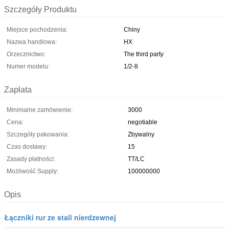
Szczegóły Produktu
Miejsce pochodzenia:
Chiny
Nazwa handlowa:
HX
Orzecznictwo:
The third party
Numer modelu:
1/2-8
Zapłata
Minimalne zamówienie:
3000
Cena:
negotiable
Szczegóły pakowania:
Zbywalny
Czas dostawy:
15
Zasady płatności:
TT/LC
Możliwość Supply:
100000000
Opis
Łączniki rur ze stali nierdzewnej