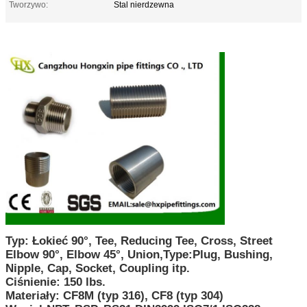
Tworzywo:
Stal nierdzewna
Typ: Łokieć 90°, Tee, Reducing Tee, Cross, Street
Elbow 90°, Elbow 45°, Union,Type:Plug, Bushing,
Nipple, Cap, Socket, Coupling itp.
Ciśnienie: 150 lbs.
Materiały: CF8M (typ 316), CF8 (typ 304)