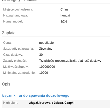
Miejsce pochodzenia:
Chiny
Nazwa handlowa:
hongxin
Numer modelu:
1/2-8
Zapłata
Cena:
negotiable
Szczegóły pakowania:
Zbywalny
Czas dostawy:
30
Zasady płatności:
Trzydzieści procent zaliczki, płatność dostawy
Możliwość Supply:
100000000
Minimalne zamówienie:
10000
Opis
Łączniki rur do spawania doczołowego
złączki rurowe
z żelaza
Czapki
High Light:
,
,