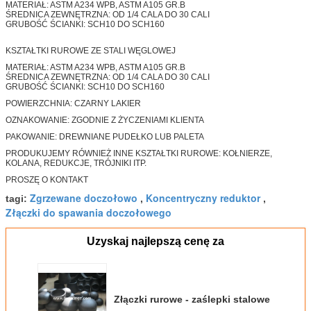
MATERIAŁ: ASTM A234 WPB, ASTM A105 GR.B
ŚREDNICA ZEWNĘTRZNA: OD 1/4 CALA DO 30 CALI
GRUBOŚĆ ŚCIANKI: SCH10 DO SCH160
KSZTAŁTKI RUROWE ZE STALI WĘGLOWEJ
MATERIAŁ: ASTM A234 WPB, ASTM A105 GR.B
ŚREDNICA ZEWNĘTRZNA: OD 1/4 CALA DO 30 CALI
GRUBOŚĆ ŚCIANKI: SCH10 DO SCH160
POWIERZCHNIA: CZARNY LAKIER
OZNAKOWANIE: ZGODNIE Z ŻYCZENIAMI KLIENTA
PAKOWANIE: DREWNIANE PUDEŁKO LUB PALETA
PRODUKUJEMY RÓWNIEŻ INNE KSZTAŁTKI RUROWE: KOŁNIERZE,
KOLANA, REDUKCJE, TRÓJNIKI ITP.
PROSZĘ O KONTAKT
Zgrzewane doczołowo
Koncentryczny reduktor
tagi:
,
,
Złączki do spawania doczołowego
Uzyskaj najlepszą cenę za
Złączki rurowe - zaślepki stalowe