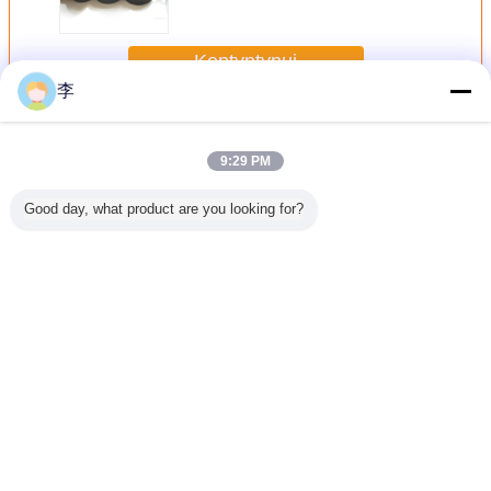
Kontyntynuj
李
Łączniki rur do spawania doczołowego
Jeszcze
9:29 PM
Good day, what product are you looking for?
ący
Łączniki rur do
Pozostałe, o
o pojemności
czarne kszt
y trójnik
spawania
masie
nieprzekraczającej
rur spa
 spawany
doczołowego
przekraczającej 1
10 W
doczo
ołowo
mm
Zmień język
Polish
Dom
|
O nas
|
Skontaktuj się z nami
|
Sitemap
|
Privacy Policy