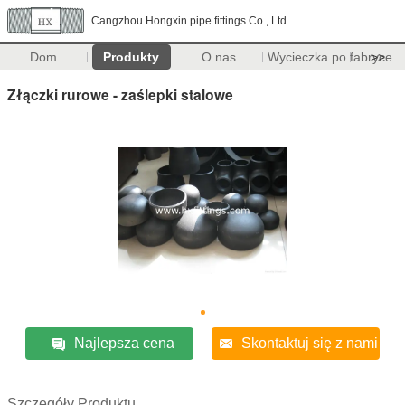
Cangzhou Hongxin pipe fittings Co., Ltd.
Dom
Produkty
O nas
Wycieczka po fabryce
>>
Złączki rurowe - zaślepki stalowe
Najlepsza cena
Skontaktuj się z nami
Szczegóły Produktu