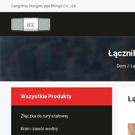
Cangzhou Hongxin pipe fittings Co., Ltd.
Łączni
Dom
/
Ł
Wszystkie Produkty
Łą
Złączka do rury stalowej
Kran i zawór wodny