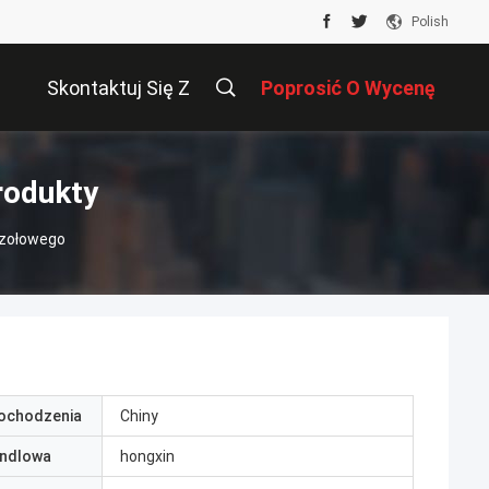
Polish
Skontaktuj Się Z
Poprosić O Wycenę
Nami
rodukty
czołowego
pochodzenia
Chiny
ndlowa
hongxin