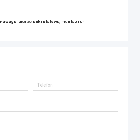
zołowego
,
pierścionki stalowe
,
montaż rur