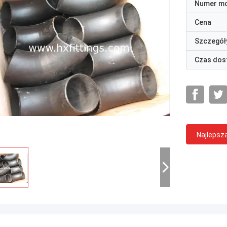
Numer m
Cena
Szczegół
Czas dos
Najlepsz