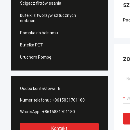
Ścigacz filtrów ssania
SZ
butelki z tworzyw sztucznych
Pod
embrion
Pompka do balsamu
Butelka PET
Uruchom Pompę
ZO
Osoba kontaktowa :
li
Numer telefonu :
+8615831701180
WhatsApp :
+8615831701180
Kontakt