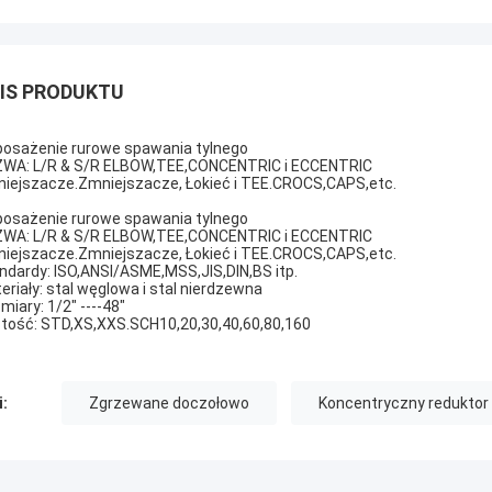
IS PRODUKTU
osażenie rurowe spawania tylnego
WA: L/R & S/R ELBOW,TEE,CONCENTRIC i ECCENTRIC
iejszacze.Zmniejszacze, Łokieć i TEE.CROCS,CAPS,etc.
osażenie rurowe spawania tylnego
WA: L/R & S/R ELBOW,TEE,CONCENTRIC i ECCENTRIC
iejszacze.Zmniejszacze, Łokieć i TEE.CROCS,CAPS,etc.
ndardy: ISO,ANSI/ASME,MSS,JIS,DIN,BS itp.
eriały: stal węglowa i stal nierdzewna
miary: 1/2" ----48"
tość: STD,XS,XXS.SCH10,20,30,40,60,80,160
i:
Zgrzewane doczołowo
Koncentryczny reduktor