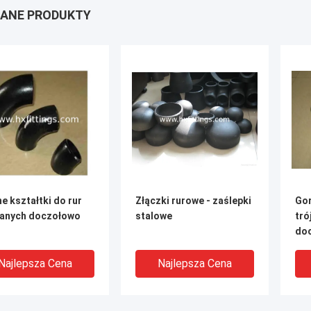
ANE PRODUKTY
e kształtki do rur
Złączki rurowe - zaślepki
Go
anych doczołowo
stalowe
tró
do
Najlepsza Cena
Najlepsza Cena