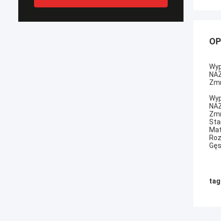
OP
Wyp
NAZ
Zmn
Wyp
NAZ
Zmn
Sta
Mat
Roz
Gęs
tag