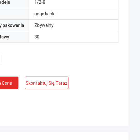
odelu
1/2-8
negotiable
y pakowania
Zbywalny
tawy
30
a Cena
Skontaktuj Się Teraz