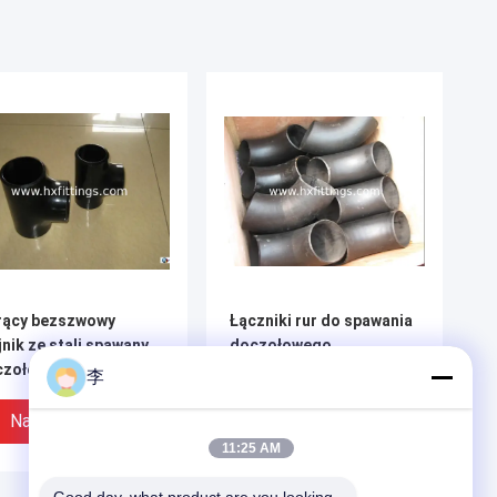
rący bezszwowy
Łączniki rur do spawania
jnik ze stali spawany
doczołowego
czołowo
李
Najlepsza Cena
Najlepsza Cena
11:25 AM