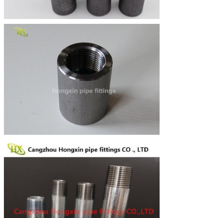
Zostaw wiadomość
Oddzwonimy wkrótce!