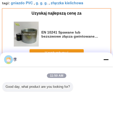
gniazdo PVC
g. g. g.
złączka kielichowa
tagi:
,
,
Uzyskaj najlepszą cenę za
EN 10241 Spawane lub
bezszwowe złącza gwintowane
do rur do stosowania w
połączeniach rur stalowych
Chiny producent
Kontyntynuj
李
Gniazdo rury stalowej
Jeszcze
11:50 AM
Good day, what product are you looking for?
rociągów
Tabela rozmiarów
EN 10241
Złączki A105
Złączki i 
wych o
złączek do rur
Spawane lub
klasy 3000LBS,
rur stal
ciśnieniu
stalowych -
bezszwowe
hydrauliczne,
ocynkow
 A105
Tabela długości i
złącza
stalowe, do rur, z
1/2-
S 6000
wymiarów OD |
gwintowane do
gwintem NPT