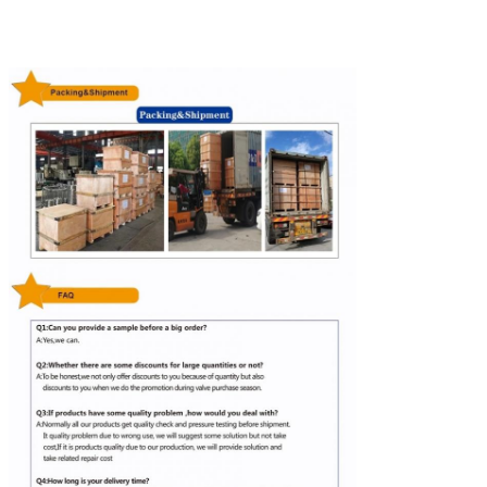
1- Kartony bez palet.
Pakiet
2.
Kartony z paletami.
3- Podwójne torebki.
Lub zgodnie z wymaganiami kupującego