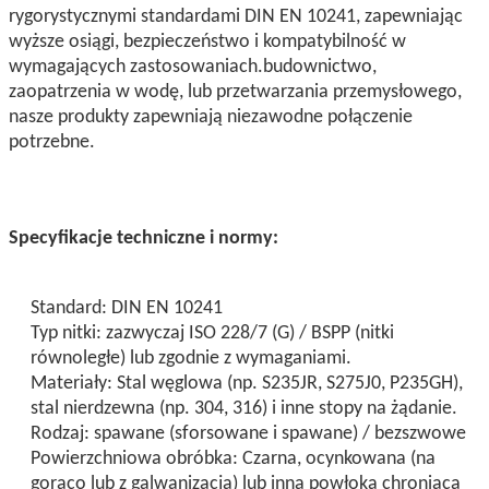
rygorystycznymi standardami DIN EN 10241, zapewniając
wyższe osiągi, bezpieczeństwo i kompatybilność w
wymagających zastosowaniach.budownictwo,
zaopatrzenia w wodę, lub przetwarzania przemysłowego,
nasze produkty zapewniają niezawodne połączenie
potrzebne.
Specyfikacje techniczne i normy:
Standard: DIN EN 10241
Typ nitki: zazwyczaj ISO 228/7 (G) / BSPP (nitki
równoległe) lub zgodnie z wymaganiami.
Materiały: Stal węglowa (np. S235JR, S275J0, P235GH),
stal nierdzewna (np. 304, 316) i inne stopy na żądanie.
Rodzaj: spawane (sforsowane i spawane) / bezszwowe
Powierzchniowa obróbka: Czarna, ocynkowana (na
gorąco lub z galwanizacją) lub inna powłoka chroniąca