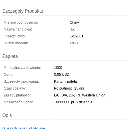
Szczegóły Produktu
Miejsce pochodzenia:
Chiny
Nazwa handlowa:
HX
Orzecznictwo:
ISO9001
Numer modelu:
1/4-8
Zapłata
Minimalne zamówienie:
1000
Cena:
0.05 USD
Szczegóły pakowania:
Karton i paleta
Czas dostawy:
Po płatności 25 dni
Zasady płatności:
L/C, D/A, D/P, T/T, Western Union,
Możliwość Supply:
10000000 pCS dziennie
Opis
Gniazdo rury stalowej