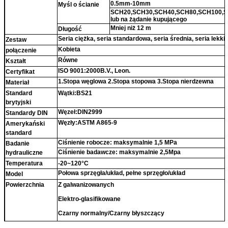
0.5mm-10mm
Myśl o ścianie
SCH20,SCH30,SCH40,SCH80,SCH100,S
lub na żądanie kupującego
Mniej niż 12 m
Długość
Seria ciężka, seria standardowa, seria średnia, seria lekki
Zestaw
Kobieta
połączenie
Równe
Kształt
ISO 9001:2000B.V., Leon.
Certyfikat
1.Stopa węglowa 2.Stopa stopowa 3.Stopa nierdzewna
Materiał
Standard
Wątki:BS21
brytyjski
Węzeł:DIN2999
Standardy DIN
Węzły:ASTM A865-9
Amerykański
standard
Ciśnienie robocze: maksymalnie 1,5 MPa
Badanie
Ciśnienie badawcze: maksymalnie 2,5Mpa
hydrauliczne
Temperatura
-20~120°C
Połowa sprzęgła/układ, pełne sprzęgło/układ
Model
Powierzchnia
Z galwanizowanych
Elektro-glasifikowane
Czarny normalny/Czarny błyszczący