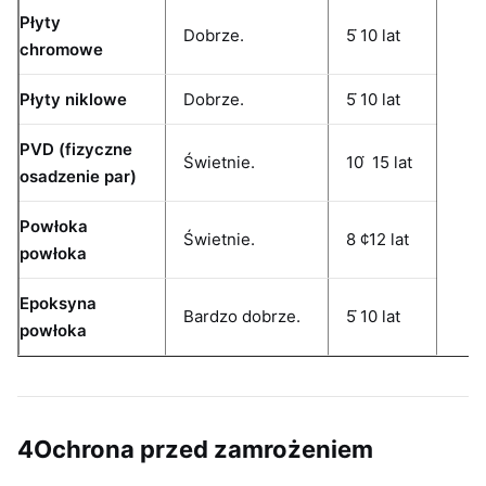
Płyty
Dobrze.
5 ̇10 lat
chromowe
Płyty niklowe
Dobrze.
5 ̇10 lat
PVD (fizyczne
Świetnie.
10 ̇ 15 lat
osadzenie par)
Powłoka
Świetnie.
8 ¢12 lat
powłoka
Epoksyna
Bardzo dobrze.
5 ̇10 lat
powłoka
4Ochrona przed zamrożeniem