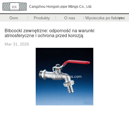
Cangzhou Hongxin pipe fittings Co., Ltd.
Dom
Produkty
O nas
Wycieczka po fabryce
>>
Bibcocki zewnętrzne: odporność na warunki
atmosferyczne i ochrona przed korozją
Mar 31, 2026