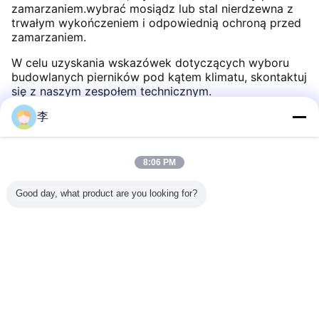
zamarzaniem.wybrać mosiądz lub stal nierdzewna z
trwałym wykończeniem i odpowiednią ochroną przed
zamarzaniem.
W celu uzyskania wskazówek dotyczących wyboru
budowlanych pierników pod kątem klimatu, skontaktuj
się z naszym zespołem technicznym.
李
Polecane produkty
8:06 PM
Good day, what product are you looking for?
pel
Połączeniowa
/Bliski sutek,
Ocynkowana
Akceso
czy długi
rura stalowa do
fabryka, /typu
mufa
hydraul
ej stali
instalacji wodno-
kombinowana
Hongx
wej z
kanalizacyjnych o
King 12" cali -
Materia
m GOST
dużej nośności
Rozmiar
miedzi
niestandardowy
armatu
Zmień język
Mosiężne tr
mosiężne 
Polish
hydraul