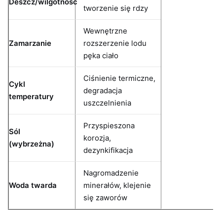
Deszcz/wilgotność
tworzenie się rdzy
Wewnętrzne
Zamarzanie
rozszerzenie lodu
pęka ciało
Ciśnienie termiczne,
Cykl
degradacja
temperatury
uszczelnienia
Przyspieszona
Sól
korozja,
(wybrzeżna)
dezynkifikacja
Nagromadzenie
Woda twarda
minerałów, klejenie
się zaworów