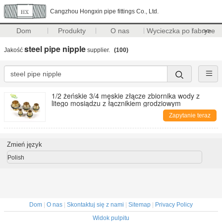
Cangzhou Hongxin pipe fittings Co., Ltd.
Dom
Produkty
O nas
Wycieczka po fabryce
>>
steel pipe nipple
Jakość
supplier.
(100)
1/2 żeńskie 3/4 męskie złącze zbiornika wody z
litego mosiądzu z łącznikiem grodziowym
Zapytanie teraz
Zmień język
Polish
Dom
|
O nas
|
Skontaktuj się z nami
|
Sitemap
|
Privacy Policy
Widok pulpitu